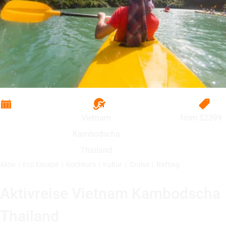
Vietnam
from
$2399
Kambodscha
Thailand
Aktiv
Eco Escape
Kochkurs
Kultur
Cruise
Rafting
Aktivreise Vietnam Kambodscha
Thailand