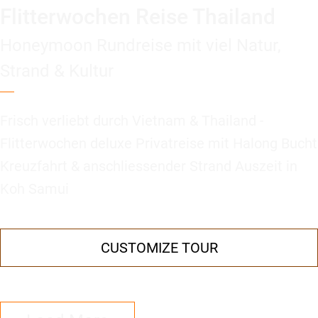
Flitterwochen Reise Thailand
Honeymoon Rundreise mit viel Natur,
Strand & Kultur
Frisch verliebt durch Vietnam & Thailand -
Flitterwochen deluxe Privatreise mit Halong Bucht
Kreuzfahrt & anschliessender Strand Auszeit in
Koh Samui
CUSTOMIZE TOUR