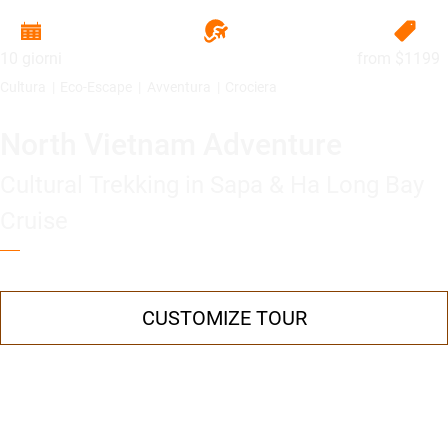
10 giorni
from
$1199
Cultura
Eco-Escape
Avventura
Crociera
North Vietnam Adventure
Cultural Trekking in Sapa & Ha Long Bay
Cruise
CUSTOMIZE TOUR