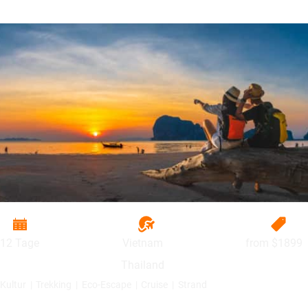
12 Tage
Vietnam
from
$1899
Thailand
Kultur
Trekking
Eco-Escape
Cruise
Strand