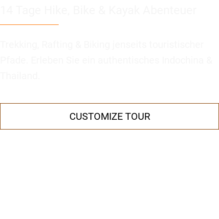
14 Tage Hike, Bike & Kayak Abenteuer
Trekking, Rafting & Biking jenseits touristischer
Pfade. Erleben Sie ein authentisches Indochina &
Thailand.
CUSTOMIZE TOUR