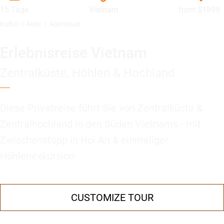
15 Tage
Vietnam
from
$1899
Kultur
Aktiv
Abenteuer
Erlebnisreise Vietnam
Zentralküste, Höhlen & Hochland
Diese Privatreise führt Sie von Zentralküste &
Zentralhochland in den Süden Vietnams - mit
Zwischenstopp in Hoi An & einmaliger
Höhlenexkursion
CUSTOMIZE TOUR